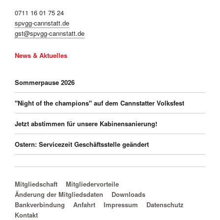
0711 16 01 75 24
spvgg-cannstatt.de
gst@spvgg-cannstatt.de
News & Aktuelles
Sommerpause 2026
"Night of the champions" auf dem Cannstatter Volksfest
Jetzt abstimmen für unsere Kabinensanierung!
Ostern: Servicezeit Geschäftsstelle geändert
Navigation überspringen
Mitgliedschaft
Mitgliedervorteile
Änderung der Mitgliedsdaten
Downloads
Bankverbindung
Anfahrt
Impressum
Datenschutz
Kontakt