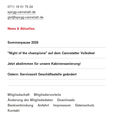
0711 16 01 75 24
spvgg-cannstatt.de
gst@spvgg-cannstatt.de
News & Aktuelles
Sommerpause 2026
"Night of the champions" auf dem Cannstatter Volksfest
Jetzt abstimmen für unsere Kabinensanierung!
Ostern: Servicezeit Geschäftsstelle geändert
Navigation überspringen
Mitgliedschaft
Mitgliedervorteile
Änderung der Mitgliedsdaten
Downloads
Bankverbindung
Anfahrt
Impressum
Datenschutz
Kontakt