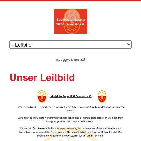
navigation
spvgg-cannstatt
überspringen
Unser Leitbild