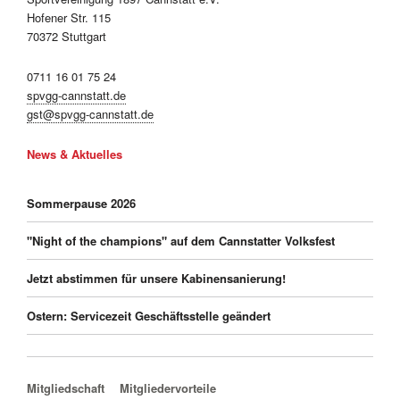
Hofener Str. 115
70372 Stuttgart
0711 16 01 75 24
spvgg-cannstatt.de
gst@spvgg-cannstatt.de
News & Aktuelles
Sommerpause 2026
"Night of the champions" auf dem Cannstatter Volksfest
Jetzt abstimmen für unsere Kabinensanierung!
Ostern: Servicezeit Geschäftsstelle geändert
Navigation überspringen
Mitgliedschaft
Mitgliedervorteile