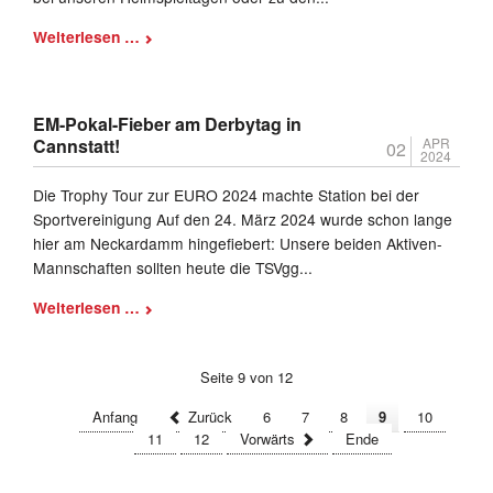
Handysammelaktion
Weiterlesen …
bei
der
Spvgg
EM-Pokal-Fieber am Derbytag in
Cannstatt
Cannstatt!
APR
02
2024
Die Trophy Tour zur EURO 2024 machte Station bei der
Sportvereinigung Auf den 24. März 2024 wurde schon lange
hier am Neckardamm hingefiebert: Unsere beiden Aktiven-
Mannschaften sollten heute die TSVgg...
EM-
Weiterlesen …
Pokal-
Fieber
Seite 9 von 12
am
Derbytag
Anfang
Zurück
6
7
8
9
10
in
11
12
Vorwärts
Ende
Cannstatt!