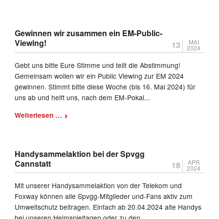
Gewinnen wir zusammen ein EM-Public-
Viewing!
MAI
13
2024
Gebt uns bitte Eure Stimme und teilt die Abstimmung!
Gemeinsam wollen wir ein Public Viewing zur EM 2024
gewinnen. Stimmt bitte diese Woche (bis 16. Mai 2024) für
uns ab und helft uns, nach dem EM-Pokal...
Gewinnen
Weiterlesen …
wir
zusammen
ein
Handysammelaktion bei der Spvgg
EM-
Cannstatt
APR
18
Public-
2024
Viewing!
Mit unserer Handysammelaktion von der Telekom und
Foxway können alle Spvgg-Mitglieder und-Fans aktiv zum
Umweltschutz beitragen. Einfach ab 20.04.2024 alte Handys
bei unseren Heimspieltagen oder zu den...