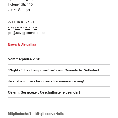
Hofener Str. 115
70372 Stuttgart
0711 16 01 75 24
spvgg-cannstatt.de
gst@spvgg-cannstatt.de
News & Aktuelles
Sommerpause 2026
"Night of the champions" auf dem Cannstatter Volksfest
Jetzt abstimmen für unsere Kabinensanierung!
Ostern: Servicezeit Geschäftsstelle geändert
Navigation überspringen
Mitgliedschaft
Mitgliedervorteile