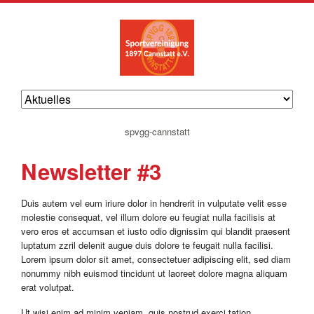
navigation
spvgg-cannstatt
überspringen
Newsletter #3
Duis autem vel eum iriure dolor in hendrerit in vulputate velit esse
molestie consequat, vel illum dolore eu feugiat nulla facilisis at
vero eros et accumsan et iusto odio dignissim qui blandit praesent
luptatum zzril delenit augue duis dolore te feugait nulla facilisi.
Lorem ipsum dolor sit amet, consectetuer adipiscing elit, sed diam
nonummy nibh euismod tincidunt ut laoreet dolore magna aliquam
erat volutpat.
Ut wisi enim ad minim veniam, quis nostrud exerci tation