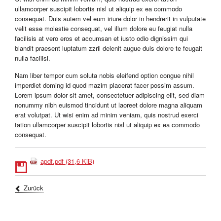
ullamcorper suscipit lobortis nisl ut aliquip ex ea commodo
consequat. Duis autem vel eum iriure dolor in hendrerit in vulputate
velit esse molestie consequat, vel illum dolore eu feugiat nulla
facilisis at vero eros et accumsan et iusto odio dignissim qui
blandit praesent luptatum zzril delenit augue duis dolore te feugait
nulla facilisi.
Nam liber tempor cum soluta nobis eleifend option congue nihil
imperdiet doming id quod mazim placerat facer possim assum.
Lorem ipsum dolor sit amet, consectetuer adipiscing elit, sed diam
nonummy nibh euismod tincidunt ut laoreet dolore magna aliquam
erat volutpat. Ut wisi enim ad minim veniam, quis nostrud exerci
tation ullamcorper suscipit lobortis nisl ut aliquip ex ea commodo
consequat.
apdf.pdf
(31,6 KiB)
Zurück